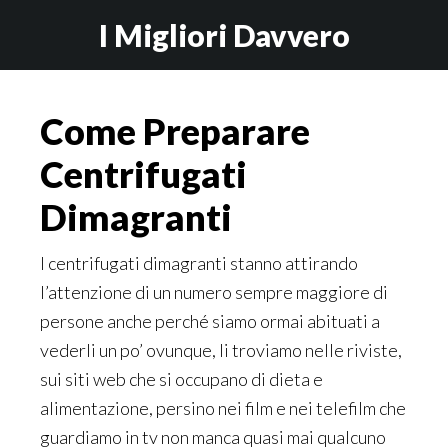
Skip
Skip
I Migliori Davvero
to
to
main
primary
content
sidebar
Come Preparare
Centrifugati
Dimagranti
I centrifugati dimagranti stanno attirando
l’attenzione di un numero sempre maggiore di
persone anche perché siamo ormai abituati a
vederli un po’ ovunque, li troviamo nelle riviste,
sui siti web che si occupano di dieta e
alimentazione, persino nei film e nei telefilm che
guardiamo in tv non manca quasi mai qualcuno