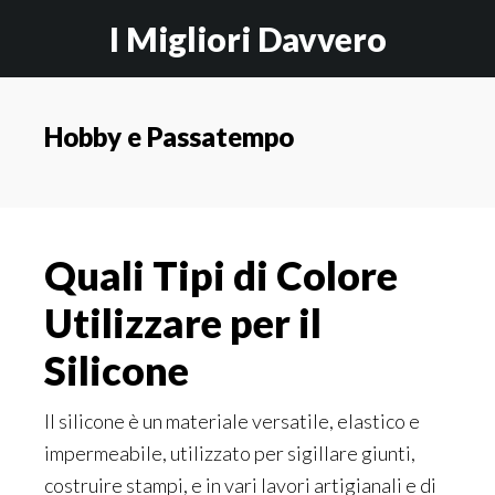
Skip
Skip
I Migliori Davvero
to
to
main
primary
content
sidebar
Hobby e Passatempo
Quali Tipi di Colore
Utilizzare per il
Silicone
Il silicone è un materiale versatile, elastico e
impermeabile, utilizzato per sigillare giunti,
costruire stampi, e in vari lavori artigianali e di