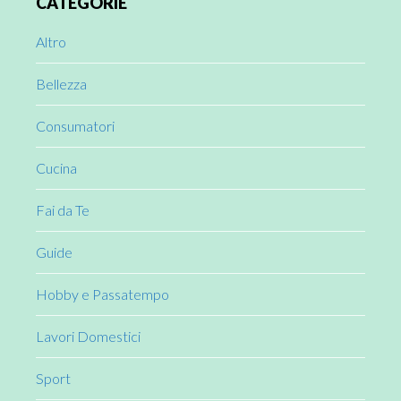
CATEGORIE
Sidebar
Altro
Bellezza
Consumatori
Cucina
Fai da Te
Guide
Hobby e Passatempo
Lavori Domestici
Sport