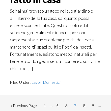
Se hai mai trovato un geco nel tuo giardino o
all’interno della tua casa, sai quanto possa
essere sconcertante. Questi piccoli rettili,
sebbene generalmente innocui, possono
rappresentare un problema per chi desidera
mantenere gli spazi puliti e liberi da insetti.
Fortunatamente, esistono metodi naturali per
tenere a bada i gechi senza ricorrere a sostanze
chimiche […]
Filed Under:
Lavori Domestici
Interim
Interi
…
…
Go
Page
Page
Page
Page
Page
Page
«
Previous Page
1
5
6
7
8
9
pages
pages