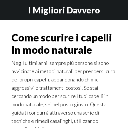
Skip
Skip
I Migliori Davvero
to
to
main
primary
content
sidebar
Come scurire i capelli
in modo naturale
Negli ultimi anni, sempre più persone si sono
avvicinate ai metodi naturali per prendersi cura
dei propri capelli, abbandonando chimici
aggressivi e trattamenti costosi. Se stai
cercando un modo per scurire i tuoi capelli in
modo naturale, sei nel posto giusto. Questa
guida ti condurrà attraverso una serie di
tecniche e rimedi casalinghi, utilizzando