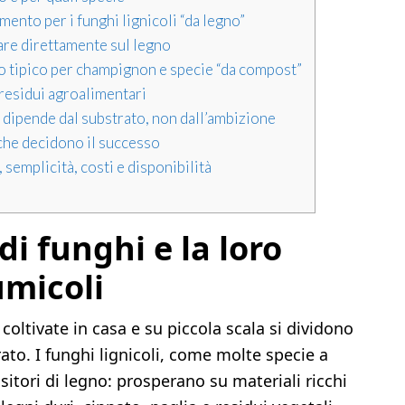
imento per i funghi lignicoli “da legno”
are direttamente sul legno
o tipico per champignon e specie “da compost”
e residui agroalimentari
a dipende dal substrato, non dall’ambizione
i che decidono il successo
 semplicità, costi e disponibilità
di funghi e la loro
umicoli
coltivate in casa e su piccola scala si dividono
rato. I funghi lignicoli, come molte specie a
tori di legno: prosperano su materiali ricchi