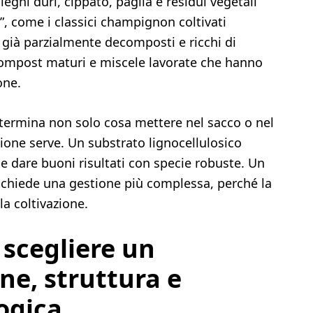
legni duri, cippato, paglia e residui vegetali
”, come i classici champignon coltivati
 già parzialmente decomposti e ricchi di
ompost maturi e miscele lavorate che hanno
one.
etermina non solo cosa mettere nel sacco o nel
one serve. Un substrato lignocellulosico
 e dare buoni risultati con specie robuste. Un
ichiede una gestione più complessa, perché la
a coltivazione.
r scegliere un
ne, struttura e
logica