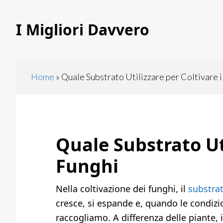
Skip
Skip
to
to
I Migliori Davvero
main
primary
content
sidebar
Home
»
Quale Substrato Utilizzare per Coltivare i
Quale Substrato Uti
Funghi
Nella coltivazione dei funghi, il
substra
cresce, si espande e, quando le condizio
raccogliamo. A differenza delle piante, 