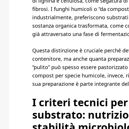
di lignina e cellulosa, come segatura di 
fibrosi. I funghi humicoli o “da compost
industrialmente, preferiscono substrati
sostanza organica trasformata, come c
già attraversato una fase di fermentazi
Questa distinzione è cruciale perché d
contenitore, ma anche quanta preparazi
“pulito” può spesso essere pastorizzato
compost per specie humicole, invece, r
sua preparazione è parte integrante dell
I criteri tecnici pe
substrato: nutrizio
stabilità microbio