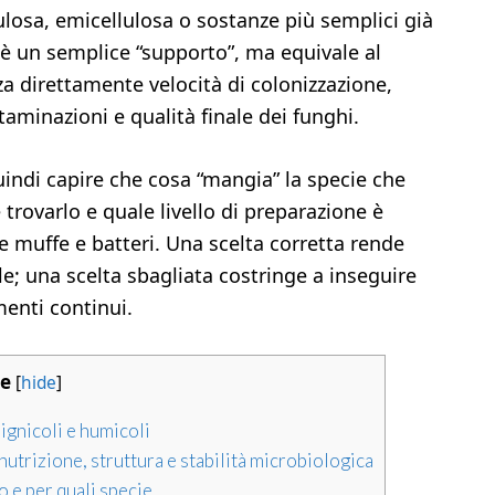
losa, emicellulosa o sostanze più semplici già
n è un semplice “supporto”, ma equivale al
za direttamente velocità di colonizzazione,
taminazioni e qualità finale dei funghi.
quindi capire che cosa “mangia” la specie che
 trovarlo e quale livello di preparazione è
 muffe e batteri. Una scelta corretta rende
ile; una scelta sbagliata costringe a inseguire
menti continui.
ce
[
hide
]
lignicoli e humicoli
 nutrizione, struttura e stabilità microbiologica
 e per quali specie