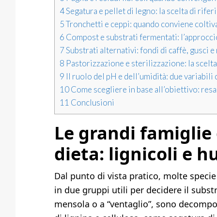
4
Segatura e pellet di legno: la scelta di rifer
5
Tronchetti e ceppi: quando conviene coltiv
6
Compost e substrati fermentati: l’approcci
7
Substrati alternativi: fondi di caffè, gusci 
8
Pastorizzazione e sterilizzazione: la scelt
9
Il ruolo del pH e dell’umidità: due variabil
10
Come scegliere in base all’obiettivo: resa,
11
Conclusioni
Le grandi famiglie 
dieta: lignicoli e h
Dal punto di vista pratico, molte specie 
in due gruppi utili per decidere il subst
mensola o a “ventaglio”, sono decomposi