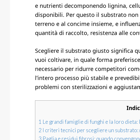
e nutrienti decomponendo lignina, cellu
disponibili. Per questo il substrato no
terreno e al concime insieme, e influen
quantità di raccolto, resistenza alle con
Scegliere il substrato giusto significa 
vuoi coltivare, in quale forma preferisce
necessario per ridurre competitori come
l’intero processo più stabile e prevedib
problemi con sterilizzazioni e aggiusta
Indi
1
Le grandi famiglie di funghi e la loro dieta: 
2
I criteri tecnici per scegliere un substrato:
3
Paglia e residui fibrosi: quando convengono