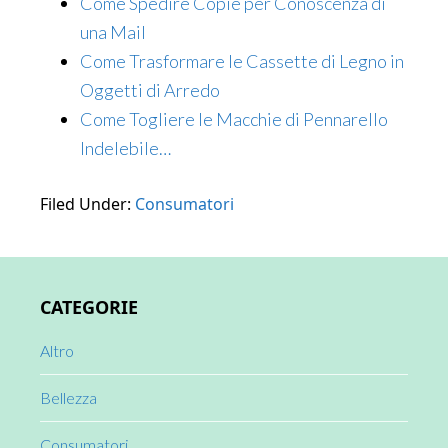
Come Spedire Copie per Conoscenza di
una Mail
Come Trasformare le Cassette di Legno in
Oggetti di Arredo
Come Togliere le Macchie di Pennarello
Indelebile…
Filed Under:
Consumatori
Primary
CATEGORIE
Sidebar
Altro
Bellezza
Consumatori