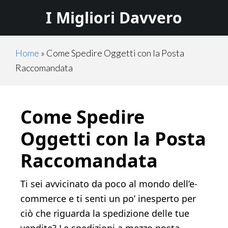
Skip
Skip
I Migliori Davvero
to
to
main
primary
content
sidebar
Home
»
Come Spedire Oggetti con la Posta
Raccomandata
Come Spedire
Oggetti con la Posta
Raccomandata
Ti sei avvicinato da poco al mondo dell’e-
commerce e ti senti un po’ inesperto per
ciò che riguarda la spedizione delle tue