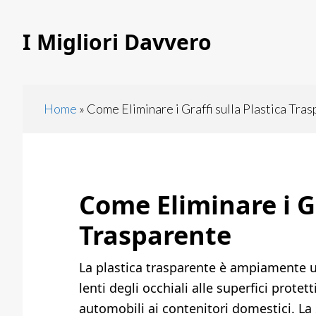
Skip
Skip
to
to
I Migliori Davvero
main
primary
content
sidebar
Home
»
Come Eliminare i Graffi sulla Plastica Tra
Come Eliminare i Gr
Trasparente
La plastica trasparente è ampiamente uti
lenti degli occhiali alle superfici protett
automobili ai contenitori domestici. La