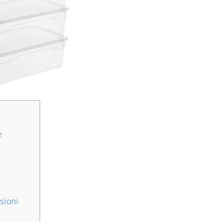
e
sioni