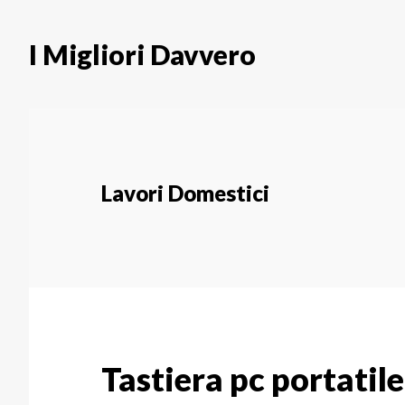
Skip
Skip
to
to
I Migliori Davvero
main
primary
content
sidebar
Lavori Domestici
Tastiera pc portatile