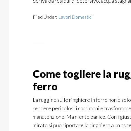
deriva da residui di detersivo, acqua stagna
Filed Under:
Lavori Domestici
Come togliere la rug
ferro
La ruggine sulle ringhiere in ferro non è solo
rendere pericolosi i corrimani e trasformare
manutenzione. Ma niente panico. Con i giust
mirato si può riportare la ringhiera a un asp