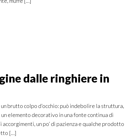
nte, muffe […]
gine dalle ringhiere in
 un brutto colpo d’occhio: può indebolire la struttura,
 un elemento decorativo in una fonte continua di
i accorgimenti, un po’ di pazienza e qualche prodotto
etto […]