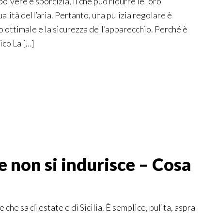
lvere e sporcizia, il che può ridurre le loro
alità dell’aria. Pertanto, una pulizia regolare è
 ottimale e la sicurezza dell’apparecchio. Perché è
ico La […]
 non si indurisce​ – Cosa
 che sa di estate e di Sicilia. È semplice, pulita, aspra