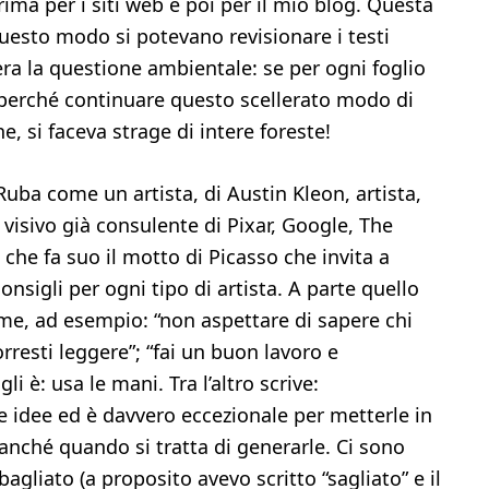
 prima per i siti web e poi per il mio blog. Questa
questo modo si potevano revisionare i testi
’era la questione ambientale: se per ogni foglio
 perché continuare questo scellerato modo di
e, si faceva strage di intere foreste!
Ruba come un artista, di Austin Kleon, artista,
 visivo già consulente di Pixar, Google, The
che fa suo il motto di Picasso che invita a
onsigli per ogni tipo di artista. A parte quello
ome, ad esempio: “non aspettare di sapere chi
vorresti leggere”; “fai un buon lavoro e
li è: usa le mani. Tra l’altro scrive:
e idee ed è davvero eccezionale per metterle in
anché quando si tratta di generarle. Ci sono
bagliato (a proposito avevo scritto “sagliato” e il