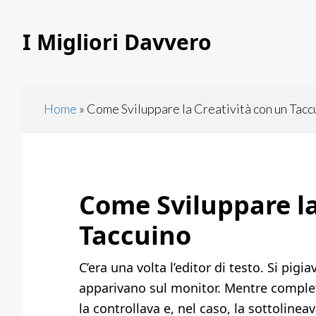
Skip
Skip
to
to
I Migliori Davvero
main
primary
content
sidebar
Home
»
Come Sviluppare la Creatività con un Tacc
Come Sviluppare la
Taccuino
C’era una volta l’editor di testo. Si pigia
apparivano sul monitor. Mentre completa
la controllava e, nel caso, la sottolinea