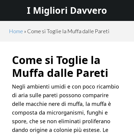
Skip
Skip
I Migliori Davvero
to
to
main
primary
content
sidebar
Home
»
Come si Toglie la Muffa dalle Pareti
Come si Toglie la
Muffa dalle Pareti
Negli ambienti umidi e con poco ricambio
di aria sulle pareti possono comparire
delle macchie nere di muffa, la muffa è
composta da microrganismi, funghi e
spore, che se non eliminati proliferano
dando origine a colonie più estese. Le