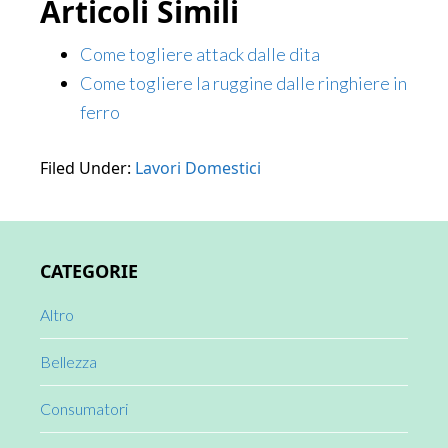
Articoli Simili
Come togliere attack dalle dita
Come togliere la ruggine dalle ringhiere in
ferro
Filed Under:
Lavori Domestici
Primary
CATEGORIE
Sidebar
Altro
Bellezza
Consumatori