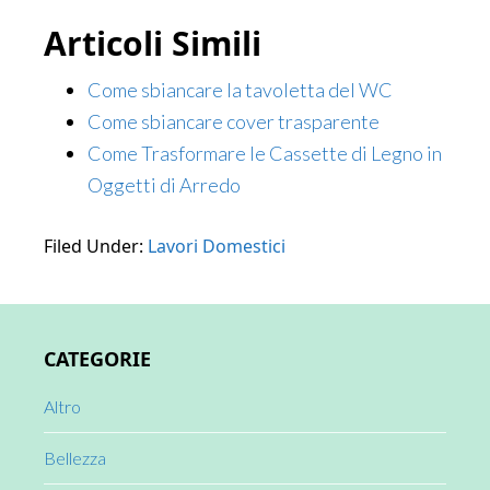
Articoli Simili
Come sbiancare la tavoletta del WC
Come sbiancare cover trasparente
Come Trasformare le Cassette di Legno in
Oggetti di Arredo
Filed Under:
Lavori Domestici
Primary
CATEGORIE
Sidebar
Altro
Bellezza