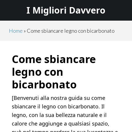
Skip
Skip
I Migliori Davvero
to
to
main
primary
content
sidebar
Home
»
Come sbiancare legno con bicarbonato
Come sbiancare
legno con
bicarbonato
[Benvenuti alla nostra guida su come
sbiancare il legno con bicarbonato. Il
legno, con la sua bellezza naturale e il
calore che aggiunge a qualsiasi spazio,