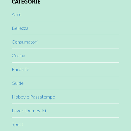
CATEGORIE
Sidebar
Altro
Bellezza
Consumatori
Cucina
Fai da Te
Guide
Hobby e Passatempo
Lavori Domestici
Sport