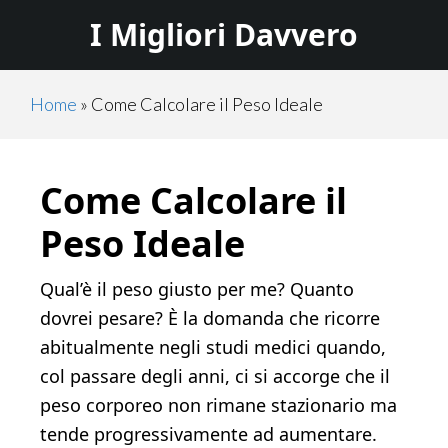
Skip
Skip
I Migliori Davvero
to
to
main
primary
content
sidebar
Home
»
Come Calcolare il Peso Ideale
Come Calcolare il
Peso Ideale
Qual’è il peso giusto per me? Quanto
dovrei pesare? È la do­manda che ricorre
abitualmente negli studi medici quando,
col passare degli anni, ci si accorge che il
peso corporeo non rimane stazionario ma
tende progressivamente ad aumentare.